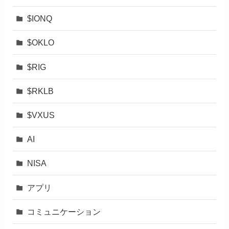
$IONQ
$OKLO
$RIG
$RKLB
$VXUS
AI
NISA
アプリ
コミュニケーション