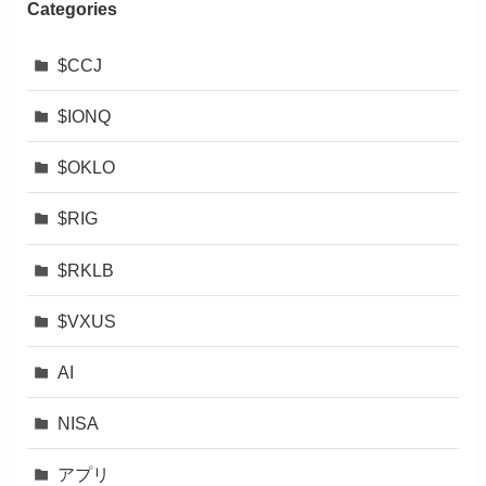
Categories
$CCJ
$IONQ
$OKLO
$RIG
$RKLB
$VXUS
AI
NISA
アプリ