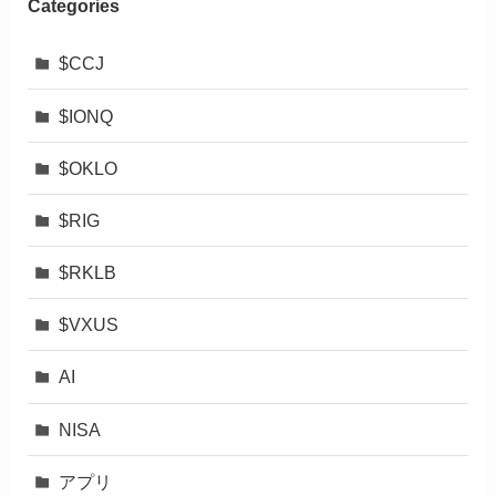
Categories
$CCJ
$IONQ
$OKLO
$RIG
$RKLB
$VXUS
AI
NISA
アプリ